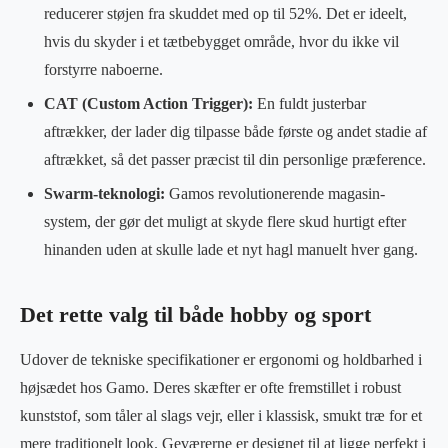
reducerer støjen fra skuddet med op til 52%. Det er ideelt,
hvis du skyder i et tætbebygget område, hvor du ikke vil
forstyrre naboerne.
CAT (Custom Action Trigger):
En fuldt justerbar
aftrækker, der lader dig tilpasse både første og andet stadie af
aftrækket, så det passer præcist til din personlige præference.
Swarm-teknologi:
Gamos revolutionerende magasin-
system, der gør det muligt at skyde flere skud hurtigt efter
hinanden uden at skulle lade et nyt hagl manuelt hver gang.
Det rette valg til både hobby og sport
Udover de tekniske specifikationer er ergonomi og holdbarhed i
højsædet hos Gamo. Deres skæfter er ofte fremstillet i robust
kunststof, som tåler al slags vejr, eller i klassisk, smukt træ for et
mere traditionelt look. Geværerne er designet til at ligge perfekt i